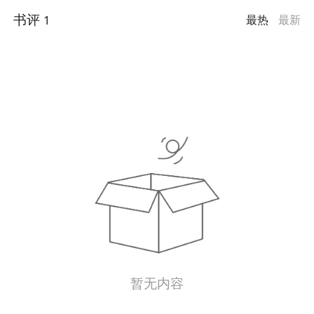
书评
1
最热
最新
暂无内容