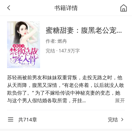
书籍详情
蜜糖甜妻：腹黑老公宠到底
作者: 燃冉
完结 · 147.9万字
苏轻画被前男友和妹妹双重背叛，走投无路之时，他
从天而降，腹黑又深情，“有老公疼着，以后就没人敢
欺负你了。” 为了不嫁给传说中神秘克妻的变态，她
与这个男人假结婚各取所需，开挂...
展开
共714章
完结